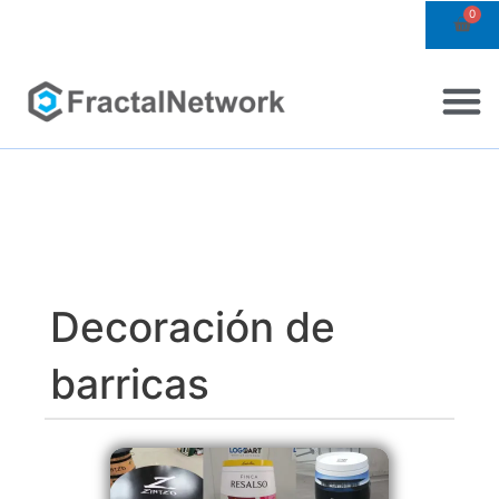
Ir
0
Ca
al
contenido
M
Decoración de
barricas