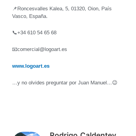
​📌​Roncesvalles Kalea, 5, 01320, Oion, País
Vasco, España.
📞​+34 610 54 65 68
​📧​comercial@logoart.es
www.logoart.es
…y no olvides preguntar por Juan Manuel…😉​
Rodrigo Caldentey