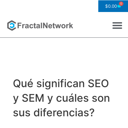
Ir
0
Car
$
0.00
al
contenido
M
Qué significan SEO
y SEM y cuáles son
sus diferencias?